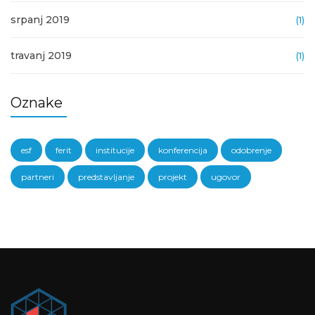
srpanj 2019
(1)
travanj 2019
(1)
Oznake
esf
ferit
institucije
konferencija
odobrenje
partneri
predstavljanje
projekt
ugovor