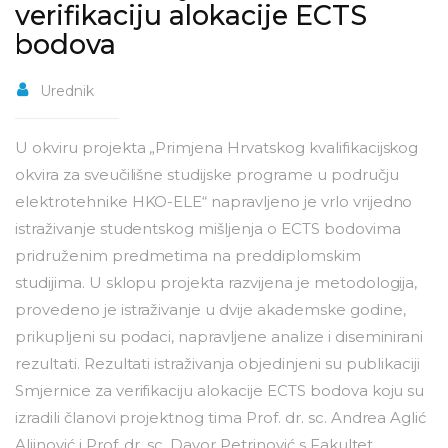
verifikaciju alokacije ECTS
bodova
Urednik
U okviru projekta „Primjena Hrvatskog kvalifikacijskog
okvira za sveučilišne studijske programe u području
elektrotehnike HKO-ELE“ napravljeno je vrlo vrijedno
istraživanje studentskog mišljenja o ECTS bodovima
pridruženim predmetima na preddiplomskim
studijima. U sklopu projekta razvijena je metodologija,
provedeno je istraživanje u dvije akademske godine,
prikupljeni su podaci, napravljene analize i diseminirani
rezultati. Rezultati istraživanja objedinjeni su publikaciji
Smjernice za verifikaciju alokacije ECTS bodova koju su
izradili članovi projektnog tima Prof. dr. sc. Andrea Aglić
Aljinović i Prof. dr. sc. Davor Petrinović s Fakultet