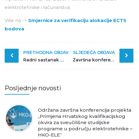
elektrotehnike i računarstva.
Više na ->
Smjernice za verifikaciju alokacije ECTS
bodova
Post
PRETHODNA OBJAVA
SLJEDEĆA OBJAVA
navigation
Radni sastanak skupina za izradu standardan kvalifikacija 7/2021
Završna konferencija projekta
Posljednje novosti
Održana završna konferencija projekta
„Primjena Hrvatskog kvalifikacijskog
okvira za sveučilišne studijske
programe u području elektrotehnike –
HKO-ELE“