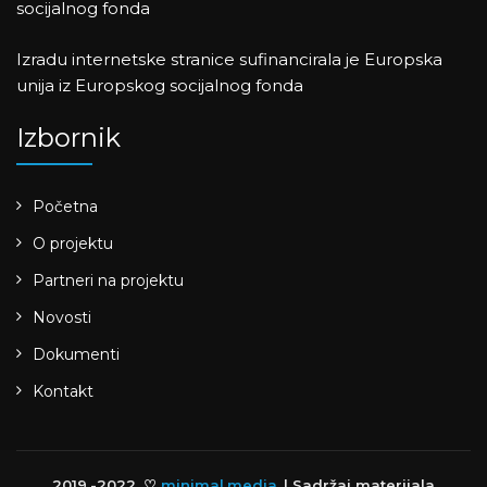
socijalnog fonda
Izradu internetske stranice sufinancirala je Europska
unija iz Europskog socijalnog fonda
Izbornik
Početna
O projektu
Partneri na projektu
Novosti
Dokumenti
Kontakt
2019.-2022. ♡
minimal.media
| Sadržaj materijala