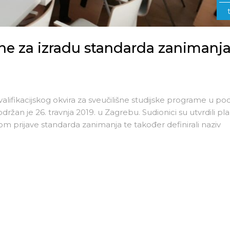
ine za izradu standarda zanimanj
fikacijskog okvira za sveučilišne studijske programe u po
ržan je 26. travnja 2019. u Zagrebu. Sudionici su utvrdili pl
om prijave standarda zanimanja te također definirali naziv