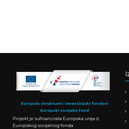
I
Europski strukturni i investicijski fondovi
Europski socijalni fond
Projekt je sufinancirala Europska unija iz
Europskog socijalnog fonda