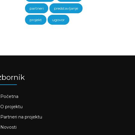
partneri
predstavljanje
projekt
ugovor
zbornik
Početna
O projektu
Partneri na projektu
Novosti