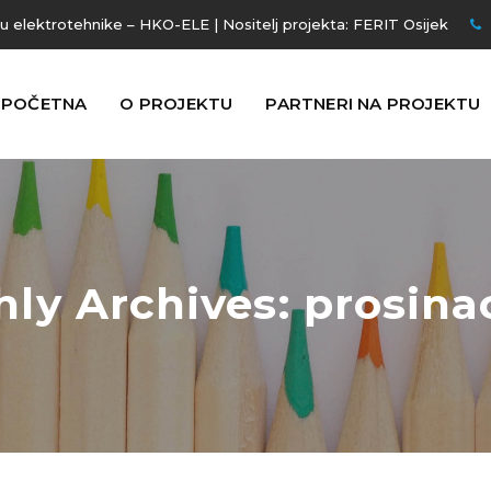
ju elektrotehnike – HKO-ELE | Nositelj projekta:
FERIT Osijek
POČETNA
O PROJEKTU
PARTNERI NA PROJEKTU
ly Archives: prosina