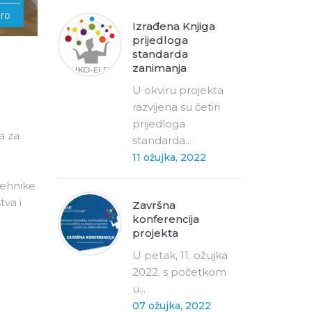
ro
Izrađena Knjiga
prijedloga
standarda
zanimanja
U okviru projekta
razvijena su četiri
prijedloga
a za
standarda...
11 ožujka, 2022
tehnike
tva i
Završna
konferencija
projekta
U petak, 11. ožujka
2022. s početkom
u...
07 ožujka, 2022