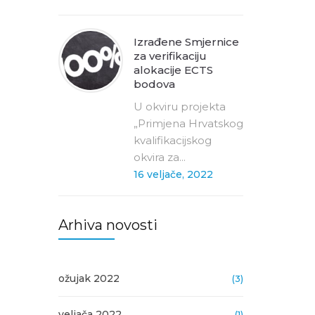
Izrađene Smjernice
za verifikaciju
alokacije ECTS
bodova
U okviru projekta
„Primjena Hrvatskog
kvalifikacijskog
okvira za...
16 veljače, 2022
Arhiva novosti
ožujak 2022
(3)
veljača 2022
(1)