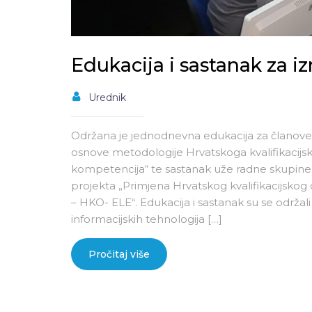
Edukacija i sastanak za iz
Urednik
Održana je jednodnevna edukacija za članove u
osnove metodologije Hrvatskoga kvalifikacijsko
kompetencija“ te sastanak uže radne skupine za 
projekta „Primjena Hrvatskog kvalifikacijskog
– HKO- ELE“. Edukacija i sastanak su se održali
informacijskih tehnologija […]
Pročitaj više