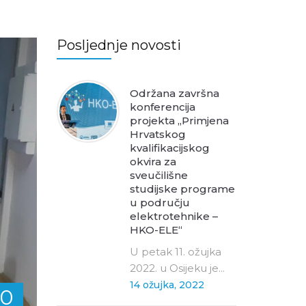
Posljednje novosti
Održana završna
konferencija
projekta „Primjena
Hrvatskog
kvalifikacijskog
okvira za
sveučilišne
studijske programe
u području
elektrotehnike –
HKO-ELE“
U petak 11. ožujka
2022. u Osijeku je...
14 ožujka, 2022
10