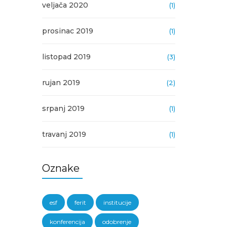
veljača 2020
(1)
prosinac 2019
(1)
listopad 2019
(3)
rujan 2019
(2)
srpanj 2019
(1)
travanj 2019
(1)
Oznake
esf
ferit
institucije
konferencija
odobrenje