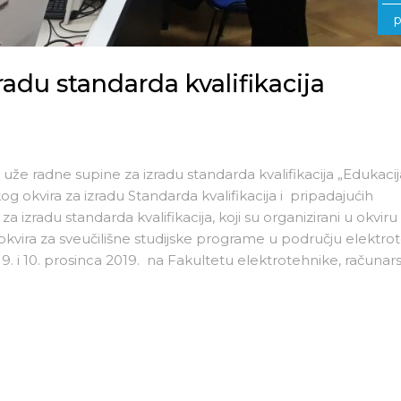
p
radu standarda kvalifikacija
že radne supine za izradu standarda kvalifikacija „Edukacij
g okvira za izradu Standarda kvalifikacija i pripadajućih
izradu standarda kvalifikacija, koji su organizirani u okviru
 okvira za sveučilišne studijske programe u području elektro
 9. i 10. prosinca 2019. na Fakultetu elektrotehnike, računars